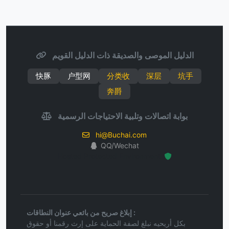
الدليل الموصى والصديقة ذات الدليل القويم
快豚
户型网
分类收
深层
坑手
奔爵
بوابة اتصالات وتلبية الاحتياجات الرسمية
hi@Buchai.com
QQ/Wechat
Hosted Protected Environment
إبلاغ صريح من بائعي عنوان النطاقات :
بكل أريحيه نبلغ لصفة الحماية على إرث رقمنا أو حقوق