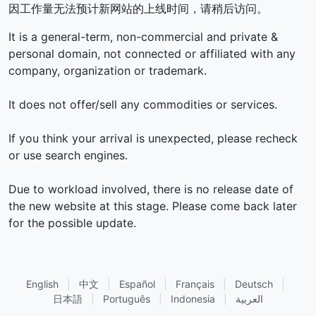
因工作量无法预计新网站的上线时间，请稍后访问。
It is a general-term, non-commercial and private &
personal domain, not connected or affiliated with any
company, organization or trademark.
It does not offer/sell any commodities or services.
If you think your arrival is unexpected, please recheck
or use search engines.
Due to workload involved, there is no release date of
the new website at this stage. Please come back later
for the possible update.
English
|
中文
|
Español
|
Français
|
Deutsch
|
العربية
|
Indonesia
|
Português
|
日本語