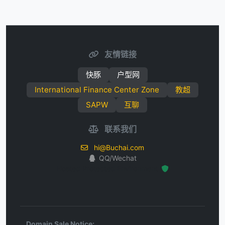
友情链接
快豚
户型网
International Finance Center Zone
教超
SAPW
互聊
联系我们
hi@Buchai.com
QQ/Wechat
Hosted Protected Environment
Domain Sale Notice: