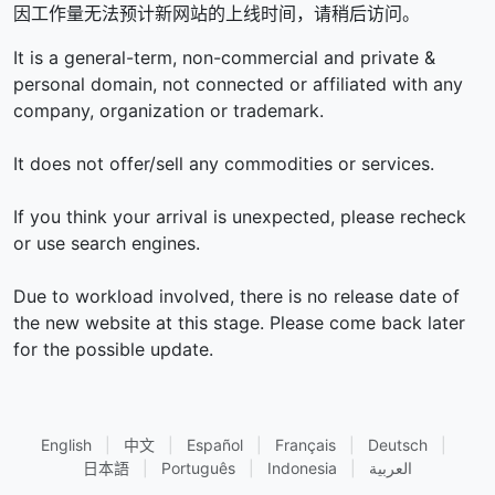
因工作量无法预计新网站的上线时间，请稍后访问。
It is a general-term, non-commercial and private &
personal domain, not connected or affiliated with any
company, organization or trademark.
It does not offer/sell any commodities or services.
If you think your arrival is unexpected, please recheck
or use search engines.
Due to workload involved, there is no release date of
the new website at this stage. Please come back later
for the possible update.
English
|
中文
|
Español
|
Français
|
Deutsch
|
日本語
|
Português
|
Indonesia
|
العربية